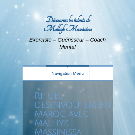
Découvrez les talents de
Malhyk Massinissa
Exorciste – Guérisseur – Coach
Mental
Navigation Menu
Rituel
désenvoûtement
Maroc avec
Malhyk
Massinissa