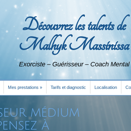
Découvrez les talents de
Malhyk Massinissa
Exorciste – Guérisseur – Coach Mental
Mes prestations
»
Tarifs et diagnostic
Localisation
Co
Mes prestations
»
Tarifs et diagnostic
Localisation
Co
seur médium
pensez à