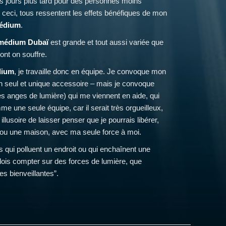
s jours plus tard pour des personnes moins
 ceci, tous ressentent les effets bénéfiques de mon
médium
.
 médium Dubaï
est grande et tout aussi variée que
ont on souffre.
dium
, je travaille donc en équipe. Je convoque mon
on seul et unique accessoire – mais je convoque
les anges de lumière) qui me viennent en aide, qui
e une seule équipe, car il serait très orgueilleux,
lusoire de laisser penser que je pourrais libérer,
t ou une maison, avec ma seule force à moi.
 qui polluent un endroit ou qui enchaînent une
dois compter sur des forces de lumière, que
ces bienveillantes”.