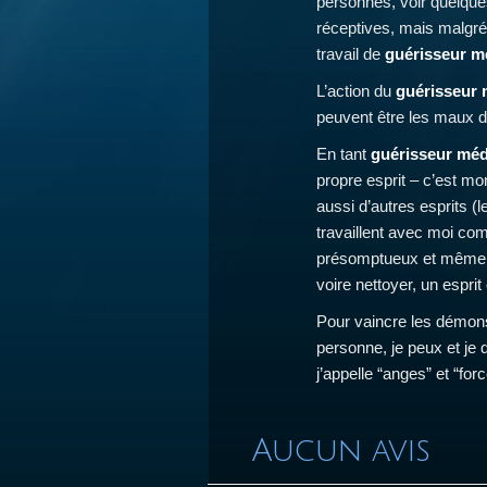
personnes, voir quelque
réceptives, mais malgré
travail de
guérisseur 
L’action du
guérisseur
peuvent être les maux d
En tant
guérisseur mé
propre esprit – c’est m
aussi d’autres esprits (
travaillent avec moi comm
présomptueux et même il
voire nettoyer, un espri
Pour vaincre les démons
personne, je peux et je 
j’appelle “anges” et “for
Aucun avis