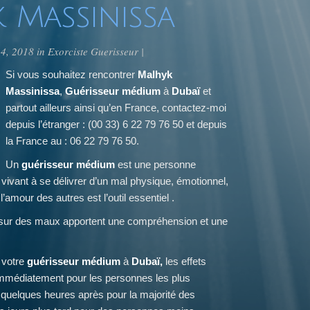
 Massinissa
14, 2018 in
Exorciste Guerisseur
|
Si vous souhaitez rencontrer
Malhyk
Massinissa
,
Guérisseur médium
à
Dubaï
et
partout ailleurs ainsi qu’en France, contactez-moi
depuis l’étranger : (00 33) 6 22 79 76 50 et depuis
la France au : 06 22 79 76 50.
Un
guérisseur
médium
est une personne
e vivant à se délivrer d’un mal physique, émotionnel,
l’amour des autres est l’outil essentiel .
sur des maux apportent une compréhension et une
 votre
guérisseur médium
à
Dubaï,
les effets
 immédiatement pour les personnes les plus
, quelques heures après pour la majorité des