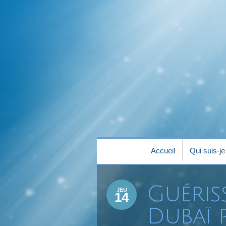
Accueil
Qui suis-je
Accueil
Qui suis-je
Guéris
JEU
14
Dubaï 